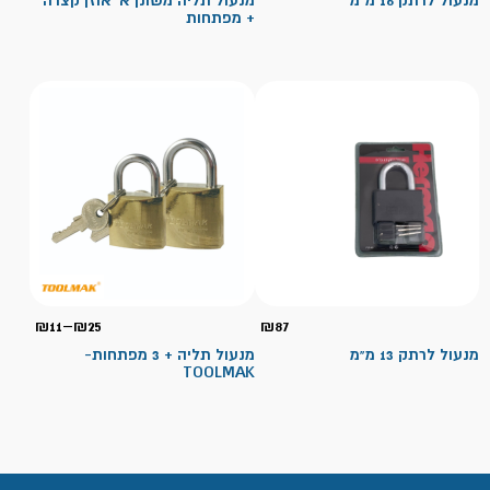
מנעול לרתק 16 מ"מ
מנעול תליה משונן א' אוזן קצרה
+ מפתחות
עד
טווח
₪
11
–
₪
25
₪
87
מחירי
מנעול לרתק 13 מ"מ
מנעול תליה + 3 מפתחות-
TOOLMAK
עד