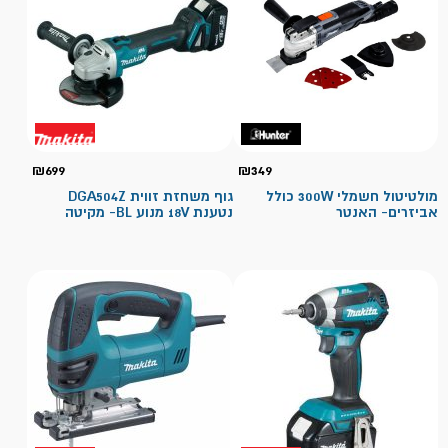
₪
699
₪
349
מולטיטול חשמלי 300W כולל
גוף משחזת זווית DGA504Z
אביזרים- האנטר
נטענת 18V מנוע BL- מקיטה