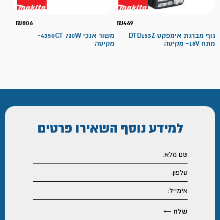
₪
806
₪
469
גוף מברגת אימפקט DTD153Z
משור אנכי 4350CT 720W-
מתח 18V- מקיטה
מקיטה
למידע נוסף
השאירו פרטים