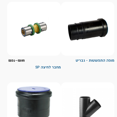
טווח
מופה התפשטות - גבריט
85
₪
–
31
₪
מחירי
מחבר לחיצה SP
עד