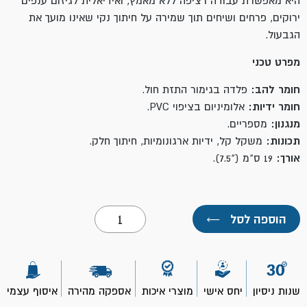
היא מאפשרת עבודה רציפה ללא מאמץ,
ואידיאלית לגיזום ענפים
ירוקים,
פרחים ושיחים תוך שמירה על חיתוך נקי שאינו מועך את
הגבעול.
מפרט טכני
חומר להב:
פלדה בגימור התזת חול.
חומר ידיות:
אלומיניום בציפוי PVC.
מנגנון:
מספריים.
תכונות:
משקל קל, ידיות ארגונומיות, חיתוך חלק.
אורך:
19 ס"מ ("7.5).
כמות
הוספה לסל
←
של
מזמרה
7.5"-
TOOLMAK
שנות ניסיון
יחס אישי
מוצרי איכות
אספקה מהירה
איסוף עצמי