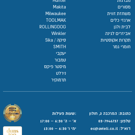
מברגות
Hunter
מסורים
Makita
משחזת זווית
Milwaukee
ארגזי כלים
TOOLMAK
לבית ולגן
ROLLINGDOG
אביזרים לגינה
Winkler
תקרות אקוסטיות
סיקה / Sika
חומרי גמר
SMITH
יעקבי
טמבור
מיסטר פיקס
נירלט
תרמוקיר
כתובת: המרכבה 2, חולון
:שעות פעילות
טלפון:
03-7946737
א' – ה' 6:30 – 17:00
דוא”ל:
ec@avieli.co.il
ימי ו' 6:30 – 13:00