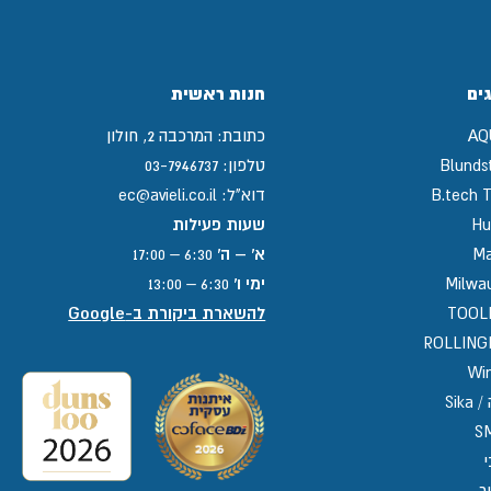
ים
חנות ראשית
AQ
כתובת:
המרכבה 2, חולון
Blunds
טלפון:
03-7946737
B.tech T
דוא"ל:
ec@avieli.co.il
Hu
שעות פעילות
Ma
א' – ה'
6:30 – 17:00
Milwa
ימי ו'
6:30 – 13:00
TOOL
להשארת ביקורת ב-Google
ROLLIN
Win
Sika
S
י
ר