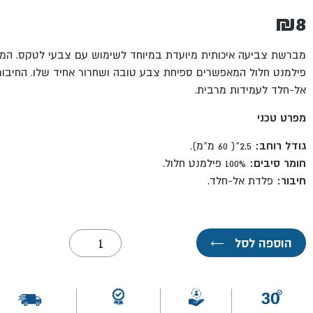
₪
8
מברשת צביעה איכותית מיועדת במיוחד לשימוש עם צבעי לטקס. המב
פילמנט חלול המאפשרים ספיחת צבע טובה ושחרור אחיד שלו.
החיבור
אל-חלד
לעמידות מרבית.
מפרט טכני
גודל רוחב:
2.5"( 60 מ"מ).
חומר סיבים:
100%
פילמנט חלול.
חיבור:
פלדת אל-חלד.
כמות
הוספה לסל
←
של
מברשת
צביעה
2.5"-
ROLLINGDOG