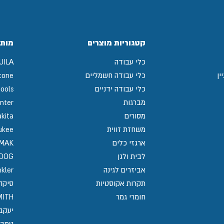
קטגוריות מוצרים
מותג
כלי עבודה
UILA
ין
כלי עבודה חשמליים
tone
כלי עבודה ידניים
ools
מברגות
nter
מסורים
kita
משחזת זווית
ukee
ארגזי כלים
MAK
לבית ולגן
GDOG
אביזרים לגינה
kler
תקרות אקוסטיות
סיקה / 
חומרי גמר
MITH
יעקב
טמבו