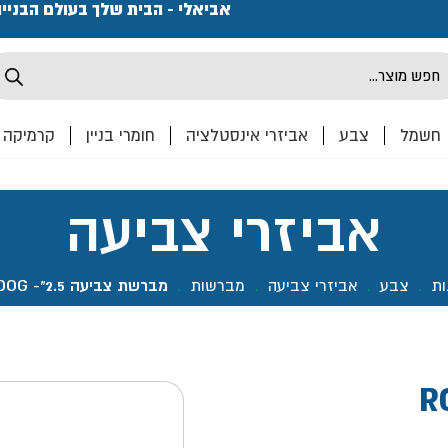
פתחנו חנות ואולם קרמיקה ברחוב המרכבה 2, חולון מחכים
אביאלי - הבית שלך בעולם הבניי
Produ
sea
חשמל
צבע
אביזרי אינסטלציה
חומרי בניין
קרמיקה
אביזרי צביעה
ות
.
צבע
.
אביזרי צביעה
.
מברשות
.
מברשת צביעה 2.5"- ROLLINGDOG