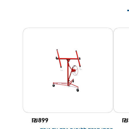
₪
899
₪