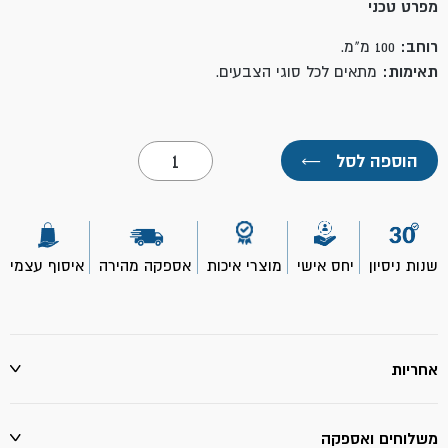
מפרט טכני
רוחב:
100 מ"מ.
תאימות:
מתאים לכל סוגי הצבעים.
כמות
הוספה לסל
←
של
מברשת
צביעה
מקצועית
לכל
סוגי
שנות ניסיון
יחס אישי
מוצרי איכות
אספקה מהירה
איסוף עצמי
הצבעים
4"-
ROLLINGDOG
אחריות
משלוחים ואספקה