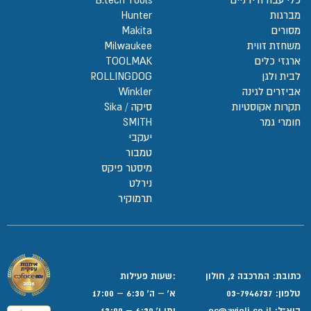
מברגות
Hunter
מסורים
Makita
משחזת זווית
Milwaukee
ארגזי כלים
TOOLMAK
לבית ולגן
ROLLINGDOG
אביזרים לגינה
Winkler
תקרות אקוסטיות
סיקה / Sika
חומרי גמר
SMITH
יעקבי
טמבור
מיסטר פיקס
נירלט
תרמוקיר
כתובת: המרכבה 2, חולון
:שעות פעילות
טלפון:
03-7946737
א' – ה' 6:30 – 17:00
דוא”ל:
ec@avieli.co.il
ימי ו' 6:30 – 13:00