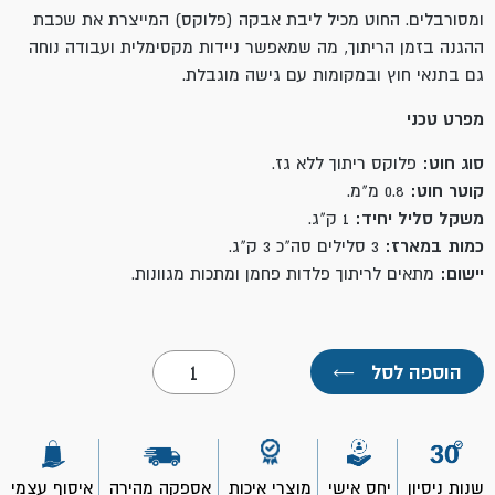
ומסורבלים. החוט מכיל ליבת אבקה (פלוקס) המייצרת את שכבת
ההגנה בזמן הריתוך, מה שמאפשר ניידות מקסימלית ועבודה נוחה
גם בתנאי חוץ ובמקומות עם גישה מוגבלת.
מפרט טכני
סוג חוט:
פלוקס ריתוך ללא גז.
קוטר חוט:
0.8 מ"מ.
משקל סליל יחיד:
1 ק"ג.
כמות במארז:
3 סלילים סה"כ 3 ק"ג.
יישום:
מתאים לריתוך פלדות פחמן ומתכות מגוונות.
כמות
הוספה לסל
←
של
מארז
חוט
ריתוך
ללא
גז
שנות ניסיון
יחס אישי
מוצרי איכות
אספקה מהירה
איסוף עצמי