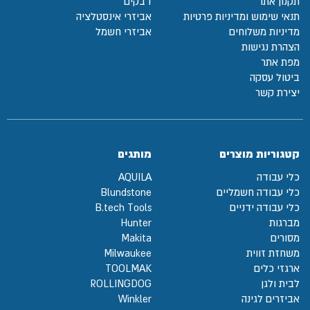
תקנון אתר
דבקים
תנאי שימוש ומדיניות פרטיות
אביזרי אינסטלציה
מדיניות משלוחים
אביזרי חשמל
הצהרת נגישות
מפת אתר
ביטול עסקה
יצירת קשר
קטגוריות מוצרים
מותגים
כלי עבודה
AQUILA
כלי עבודה חשמליים
Blundstone
כלי עבודה ידניים
B.tech Tools
מברגות
Hunter
מסורים
Makita
משחזת זווית
Milwaukee
ארגזי כלים
TOOLMAK
לבית ולגן
ROLLINGDOG
אביזרים לגינה
Winkler