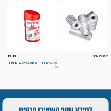
חוט בנאים
119
₪
לוקטייט 55 חוט טפלון+פשתן 160
מ'
למידע נוסף
השאירו פרטים