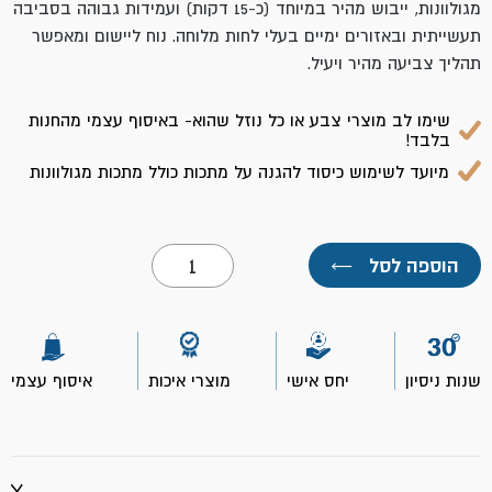
מגולוונות, ייבוש מהיר במיוחד (כ-15 דקות) ועמידות גבוהה בסביבה
תעשייתית ובאזורים ימיים בעלי לחות מלוחה. נוח ליישום ומאפשר
תהליך צביעה מהיר ויעיל.
שימו לב מוצרי צבע או כל נוזל שהוא- באיסוף עצמי מהחנות
בלבד!
מיועד לשימוש כיסוד להגנה על מתכות כולל מתכות מגולוונות
כמות
הוספה לסל
←
של
יסוד
פנולי
503
לבן
750
שנות ניסיון
יחס אישי
מוצרי איכות
איסוף עצמי
מ"ל-
נירלט