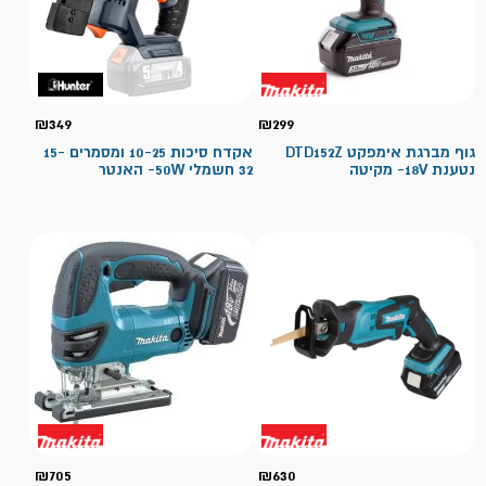
₪
349
₪
299
גוף מברגת אימפקט DTD152Z
אקדח סיכות 10-25 ומסמרים 15-
נטענת 18V- מקיטה
32 חשמלי 50W- האנטר
₪
705
₪
630