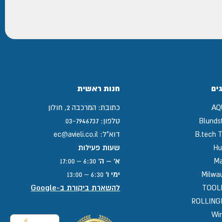
ים
חנות ראשית
AQ
כתובת:
המרכבה 2, חולון
Blunds
טלפון:
03-7946737
B.tech T
דוא"ל:
ec@avieli.co.il
Hu
שעות פעילות
Ma
א' – ה'
6:30 – 17:00
Milwa
ימי ו'
6:30 – 13:00
TOOL
להשארת ביקורת ב-Google
ROLLIN
Win