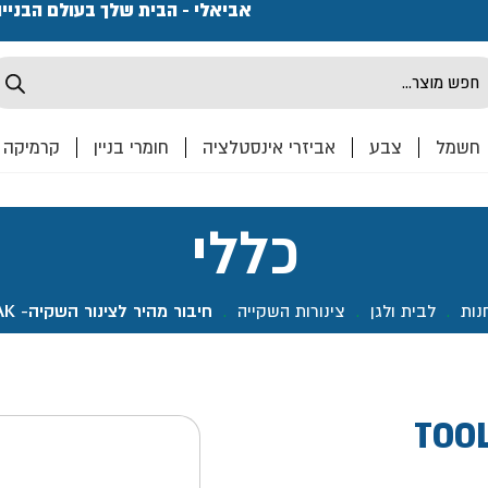
פתחנו חנות ואולם קרמיקה ברחוב המרכבה 2, חולון מחכים
אביאלי - הבית שלך בעולם הבניי
Produ
sea
חשמל
צבע
אביזרי אינסטלציה
חומרי בניין
קרמיקה
כללי
נות
.
לבית ולגן
.
צינורות השקייה
.
חיבור מהיר לצינור השקיה- TOOLMAK