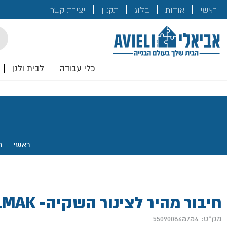
בנייה
ראשי
אודות
בלוג
תקנון
יצירת קשר
לכם!
cts
rch
כלי עבודה
לבית ולגן
ראשי
.
ח
חיבור מהיר לצינור השקיה- TOOLMAK
מק"ט: 55090086a7a4