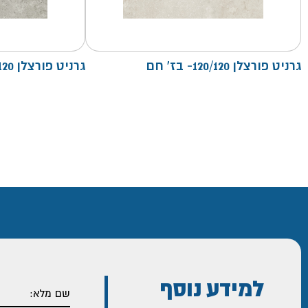
גרניט פורצלן 120/120- בז' חם
גרניט פורצלן 120/120- פנינה
למידע נוסף