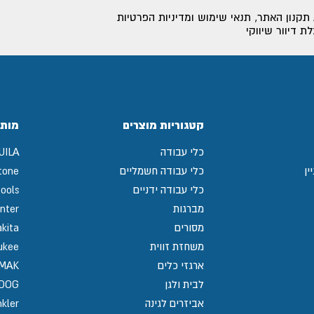
תקנון האתר
,
תנאי שימוש ומדיניות הפרטיות
 דיוור שיווקי
קטגוריות מוצרים
מותג
כלי עבודה
UILA
ין
כלי עבודה חשמליים
tone
כלי עבודה ידניים
ools
מברגות
nter
מסורים
kita
משחזת זווית
ukee
ארגזי כלים
MAK
לבית ולגן
GDOG
אביזרים לגינה
kler