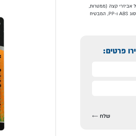
ל אביזרי קצה (ממטרות,
אקדחי השקיה) או חיבור לברז. הכלי עשוי שילוב של פלסטיק עמיד מסוג ABS ו-PP, המבטיח
רו פרטים: