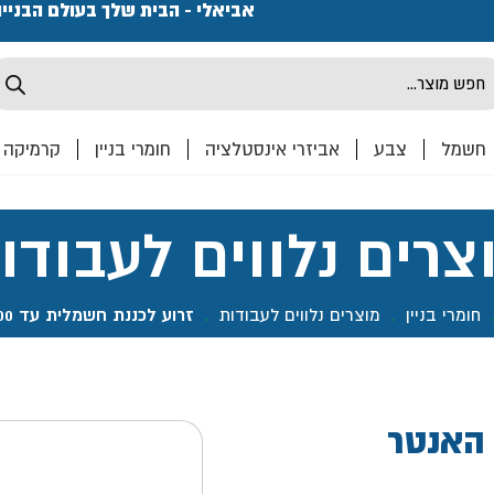
פתחנו חנות ואולם קרמיקה ברחוב המרכבה 2, חולון מחכים
אביאלי - הבית שלך בעולם הבניי
Produ
sea
חשמל
צבע
אביזרי אינסטלציה
חומרי בניין
קרמיקה
צרים נלווים לעבודו
חומרי בניין
.
מוצרים נלווים לעבודות
.
זרוע לכננת חשמלית עד 600 ק"ג- האנטר