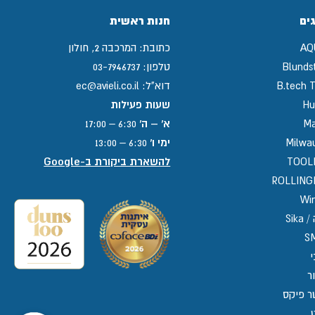
ים
חנות ראשית
AQ
כתובת:
המרכבה 2, חולון
Blunds
טלפון:
03-7946737
B.tech T
דוא"ל:
ec@avieli.co.il
Hu
שעות פעילות
Ma
א' – ה'
6:30 – 17:00
Milwa
ימי ו'
6:30 – 13:00
TOOL
להשארת ביקורת ב-Google
ROLLIN
Win
Sika
S
י
ר
ר פיקס