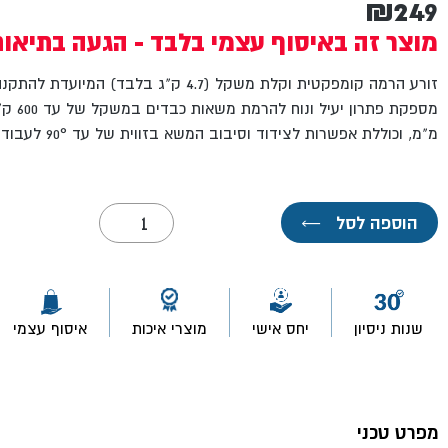
₪
249
מוצר זה באיסוף עצמי בלבד - הגעה בתיאו
זורע הרמה קומפקטית וקלת משקל (4.7 ק"ג בלבד) ה
מ"מ, וכוללת אפשרות לצידוד וסיבוב המשא בזווית של עד 90° לעבודה מדויקת ובטוחה.
כמות
הוספה לסל
←
של
זרוע
לכננת
חשמלית
עד
600
שנות ניסיון
יחס אישי
מוצרי איכות
איסוף עצמי
ק"ג-
האנטר
מפרט טכני