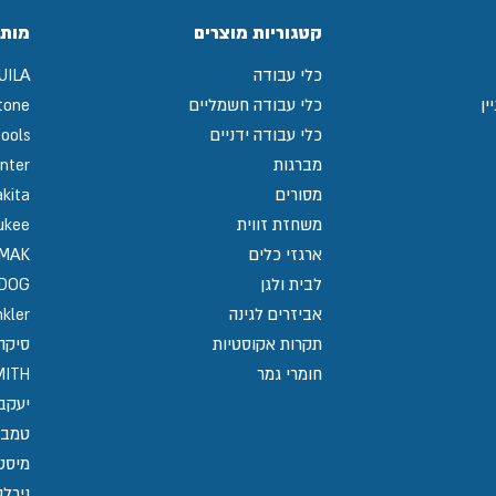
קטגוריות מוצרים
מותג
כלי עבודה
UILA
ין
כלי עבודה חשמליים
tone
כלי עבודה ידניים
ools
מברגות
nter
מסורים
kita
משחזת זווית
ukee
ארגזי כלים
MAK
לבית ולגן
GDOG
אביזרים לגינה
kler
תקרות אקוסטיות
סיקה / 
חומרי גמר
MITH
יעקב
טמבו
מיסט
נירלט