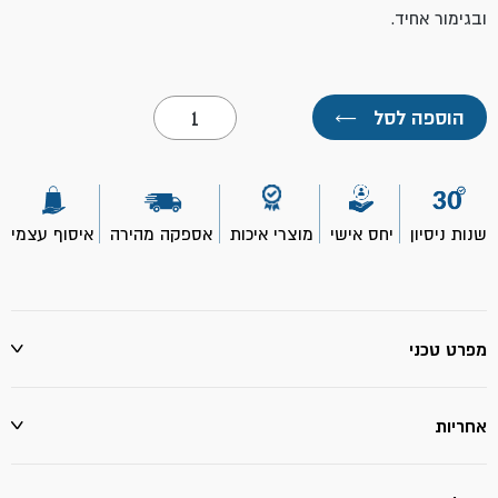
ובגימור אחיד.
כמות
הוספה לסל
←
של
זוג
רולרים
פוליאסטר
להחלפה
4"-
שנות ניסיון
יחס אישי
מוצרי איכות
אספקה מהירה
איסוף עצמי
ROLLINGDOG
מפרט טכני
אחריות