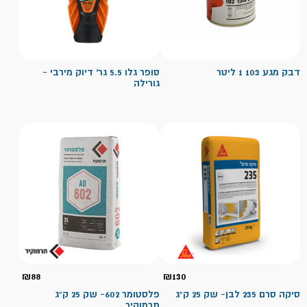
דבק מגע 103 1 ליטר
סופר גלו 5.5 גר' דיוק מירבי -
גורילה
₪
88
₪
130
סיקה סרם 235 לבן- שק 25 ק"ג
פלסטומר 602- שק 25 ק"ג
תרמוקיר