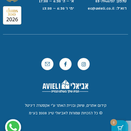
טלפון:
03-7946737
א' – ה' 6:30 – 17:00
דוא”ל:
ec@avieli.co.il
ימי ו' 6:30 – 13:00
קידום אתרים, שיווק ובניית האתר ע"י אקסטרה דיגיטל
© כל הזכויות שמורות לאביאלי טייג 2008 בע״מ
0