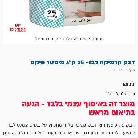
*תמונות להמחשה בלבד ייתכנו שינויים
דבק קרמיקה 132- 25 ק"ג מיסטר פיקס
מק"ט: 88241
₪
77
3.08 ש"ח ל-1 ק"ג
מוצר זה באיסוף עצמי בלבד - הגעה
בתיאום מראש
דבק פיקס 132 הוא דבק גמיש ובלתי מתכווץ על בסיס צמנט לבן
שמיועד להדבקת מגוון רחב של אריחים בעובי של 3–10 מ"מ. הדבק