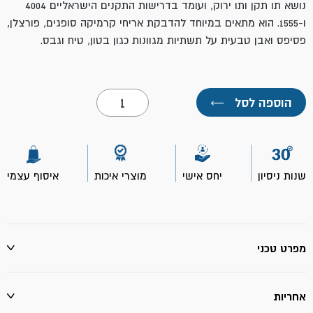
נושא תו תקן ותו ירוק, ועומד בדרישות התקנים הישראליים 4004
ו-1555. הוא מתאים במיוחד להדבקת אריחי קרמיקה סופגים, פורצלן,
פסיפס ואבן טבעית על תשתיות מגוונות כגון בטון, טיח וגבס.
כמות
הוספה לסל
←
של
דבק
קרמיקה
132-
25
ק"ג
שנות ניסיון
יחס אישי
מוצרי איכות
איסוף עצמי
מיסטר
פיקס
מפרט טכני
אחריות