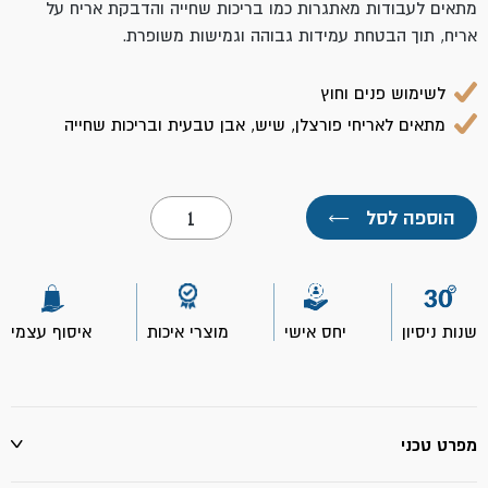
מתאים לעבודות מאתגרות כמו בריכות שחייה והדבקת אריח על
אריח, תוך הבטחת עמידות גבוהה וגמישות משופרת.
לשימוש פנים וחוץ
מתאים לאריחי פורצלן, שיש, אבן טבעית ובריכות שחייה
כמות
הוספה לסל
←
של
דבק
קרמיקה
לבן
116-
25
שנות ניסיון
יחס אישי
מוצרי איכות
איסוף עצמי
ק"ג
מיסטר
פיקס
מפרט טכני