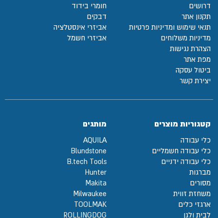
דרושים
חומרי בידוד
תקנון אתר
דבקים
תנאי שימוש ומדיניות פרטיות
אביזרי אינסטלציה
מדיניות משלוחים
אביזרי חשמל
הצהרת נגישות
מפת אתר
ביטול עסקה
יצירת קשר
קטגוריות מוצרים
מותגים
כלי עבודה
AQUILA
כלי עבודה חשמליים
Blundstone
כלי עבודה ידניים
B.tech Tools
מברגות
Hunter
מסורים
Makita
משחזת זווית
Milwaukee
ארגזי כלים
TOOLMAK
לבית ולגן
ROLLINGDOG