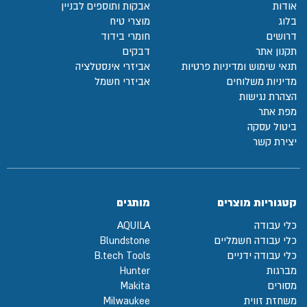
אודות
אבקות ותוספים לבניין
בלוג
מוצרי טיח
דרושים
חומרי בידוד
תקנון אתר
דבקים
תנאי שימוש ומדיניות פרטיות
אביזרי אינסטלציה
מדיניות משלוחים
אביזרי חשמל
הצהרת נגישות
מפת אתר
ביטול עסקה
יצירת קשר
קטגוריות מוצרים
מותגים
כלי עבודה
AQUILA
כלי עבודה חשמליים
Blundstone
כלי עבודה ידניים
B.tech Tools
מברגות
Hunter
מסורים
Makita
משחזת זווית
Milwaukee