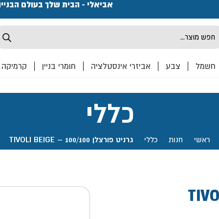
פתחנו חנות ואולם קרמיקה ברחוב המרכבה 2, חולון מחכים
אביאלי - הבית שלך בעולם הבניי
Produ
sea
חשמל
צבע
אביזרי אינסטלציה
חומרי בניין
קרמיקה
כללי
ראשי
.
חנות
.
כללי
.
גרניט פורצלן 100/100 – TIVOLI BEIGE