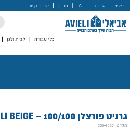
בנייה
ראשי
אודות
בלוג
תקנון
יצירת קשר
לכם!
cts
rch
כלי עבודה
לבית ולגן
גרניט פורצלן 100/100 – TIVOLI BEIGE
מק"ט: 300-1007