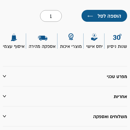
כמות
הוספה לסל
←
של
ג'ל
דוחה
עש
פרחים
2
שנות ניסיון
יחס אישי
מוצרי איכות
אספקה מהירה
איסוף עצמי
יח'
במארז-
יעקבי
מפרט טכני
אחריות
משלוחים ואספקה