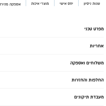
DGA517Z
שנות ניסיון
יחס אישי
מוצרי איכות
אספקה מהירה
נטענת
5"
BL
18V-
*תמונות להמחשה בלבד ייתכנ
מקיטה
מפרט טכני
אחריות
משלוחים ואספקה
החלפות והחזרות
מעבדת תיקונים