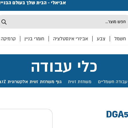
פתחנו חנות ואולם קרמיקה ברחוב המרכבה 2, חולון מחכים
אביאלי - הבית שלך בעולם הבניי
Produ
sea
חשמל
צבע
אביזרי אינסטלציה
חומרי בניין
קרמיקה
כלי עבודה
 עבודה חשמליים
.
משחזת זווית
.
גוף משחזת זווית אלקטרונית DGA517Z נטענת 5" BL 18V- מקיטה
ית אלקטרונית DGA517Z