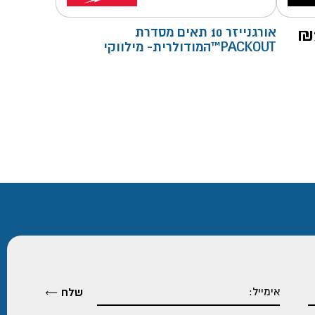
₪
אורגנייזר 10 תאים מסדרת
PACKOUT™המודולרית- מילווקי