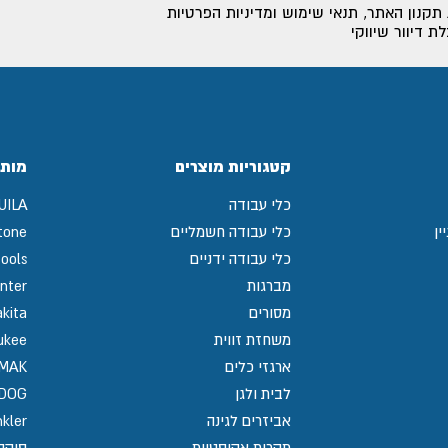
תקנון האתר
,
תנאי שימוש ומדיניות הפרטיות
 דיוור שיווקי
קטגוריות מוצרים
מותג
כלי עבודה
UILA
ין
כלי עבודה חשמליים
tone
כלי עבודה ידניים
ools
מברגות
nter
מסורים
kita
משחזת זווית
ukee
ארגזי כלים
MAK
לבית ולגן
GDOG
אביזרים לגינה
kler
תקרות אקוסטיות
סיקה / 