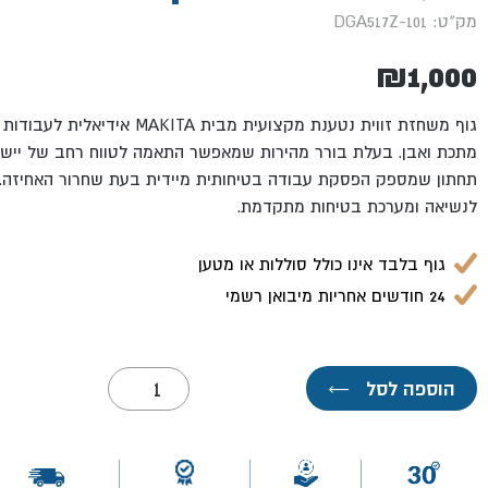
מק"ט: 101-DGA517Z
₪
1,000
גוף משחזת זווית נטענת מקצועית מבית 
מתכת ואבן. בעלת בורר מהירות שמאפשר התאמה לטווח רחב של יישו
תחתון שמספק הפסקת עבודה בטיחותית מיידית בעת שחרור האחיזה.
לנשיאה ומערכת בטיחות מתקדמת.
גוף בלבד אינו כולל סוללות או מטען
24 חודשים אחריות מיבואן רשמי
כמות
הוספה לסל
←
של
גוף
משחזת
זווית
אלקטרונית