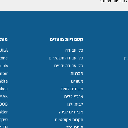
 דיוור שיווקי
קטגוריות מוצרים
מותג
כלי עבודה
UILA
ין
כלי עבודה חשמליים
tone
כלי עבודה ידניים
ools
מברגות
nter
מסורים
kita
משחזת זווית
ukee
ארגזי כלים
MAK
לבית ולגן
GDOG
אביזרים לגינה
kler
תקרות אקוסטיות
סיקה / 
חומרי גמר
MITH