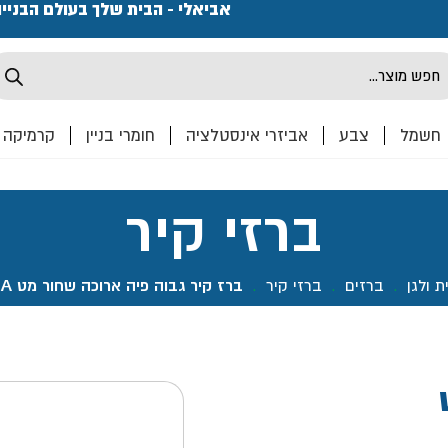
פתחנו חנות ואולם קרמיקה ברחוב המרכבה 2, חולון מחכים
אביאלי - הבית שלך בעולם הבניי
Produ
sea
חשמל
צבע
אביזרי אינסטלציה
חומרי בניין
קרמיקה
ברזי קיר
ת ולגן
.
ברזים
.
ברזי קיר
.
ברז קיר גבוה פיה ארוכה שחור מט CAPINERA- אקווילה