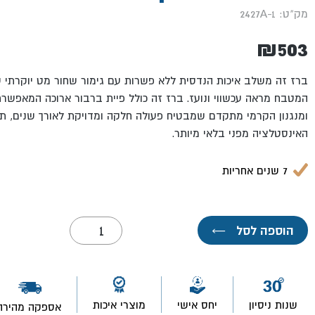
מק"ט: 2427A-1
₪
503
ברז זה משלב איכות הנדסית ללא פשרות עם גימור שחור מט יוקרתי 
המטבח מראה עכשווי ונועז. ברז זה כולל פיית ברבור ארוכה המאפשרת
ומנגנון הקרמי מתקדם שמבטיח פעולה חלקה ומדויקת לאורך שנים, ת
האינסטלציה מפני בלאי מיותר.
7 שנים אחריות
כמות
הוספה לסל
←
של
ברז
קיר
גבוה
פיה
ארוכה
שנות ניסיון
יחס אישי
מוצרי איכות
אספקה מהירה
שחור