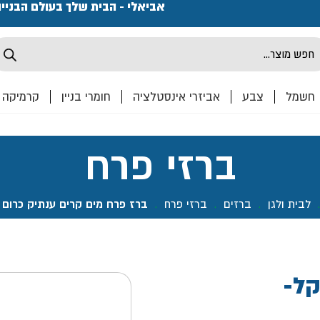
פתחנו חנות ואולם קרמיקה ברחוב המרכבה 2, חולון מחכים
אביאלי - הבית שלך בעולם הבניי
Produ
sea
חשמל
צבע
אביזרי אינסטלציה
חומרי בניין
קרמיקה
ברזי פרח
לבית ולגן
.
ברזים
.
ברזי פרח
.
ברז פרח מים קרים ענתיק כרום נ
קל-