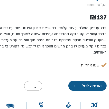
מק"ט: 33333
₪
137
ברז ענתיק משלב עיצוב קלאסי בהשראת סגנון הוינטג' יחד עם טכנולו
הברז עשוי יציקה חזקה המבטיחה עמידות איתנה לאורך שנים, והוא מצו
שמעניק שליטה חלקה ומדויקת בזרימת המים תוך שמירה על מערכת ה
בכרום ניקל מעניק לו ברק מרשים והופך אותו ל"תכשיט" דקורטיבי בח
האורחים.
שנה אחריות
כמות
הוספה לסל
←
של
ברז
פרח
מים
קרים