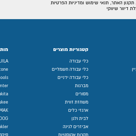
תקנון האתר
,
תנאי שימוש ומדיניות הפרטיות
 דיוור שיווקי
קטגוריות מוצרים
מותג
כלי עבודה
UILA
ין
כלי עבודה חשמליים
tone
כלי עבודה ידניים
ools
מברגות
nter
מסורים
kita
משחזת זווית
ukee
ארגזי כלים
MAK
לבית ולגן
GDOG
אביזרים לגינה
kler
תקרות אקוסטיות
סיקה / 