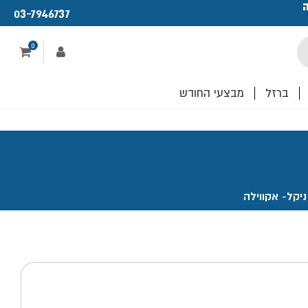
ה
פתחנו חנות ו
03-7946737
לכם!
0
ברזל
מבצעי החודש
יקל- אקווילה