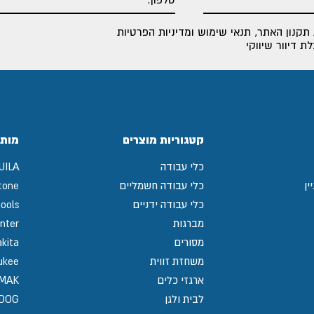
תקנון האתר
,
תנאי שימוש ומדיניות הפרטיות
 דיוור שיווקי
קטגוריות מוצרים
מותג
כלי עבודה
UILA
ין
כלי עבודה חשמליים
tone
כלי עבודה ידניים
ools
מברגות
nter
מסורים
kita
משחזת זווית
ukee
ארגזי כלים
MAK
לבית ולגן
GDOG