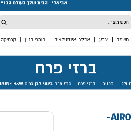
פתחנו חנות ואולם קרמיקה ברחוב המרכבה 2, חולון מחכים
אביאלי - הבית שלך בעולם הבניי
Produ
sea
חשמל
צבע
אביזרי אינסטלציה
חומרי בניין
קרמיקה
ברזי פרח
 ולגן
.
ברזים
.
ברזי פרח
.
ברז פרח בינוני לבן כרום AIRONE B&W- אקווילה פרימיום
ברז פרח בינוני לבן כרום AIRONE B&W-