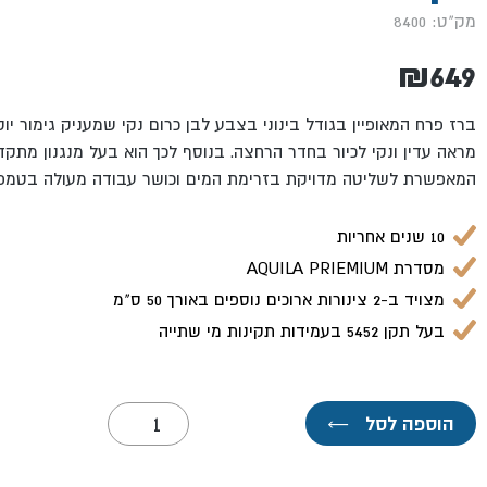
מק"ט: 8400
₪
649
ברז פרח המאופיין בגודל בינוני בצבע לבן כרום נקי שמעניק גימור יו
מראה עדין ונקי לכיור בחדר הרחצה. בנוסף לכך הוא בעל מנגנון מתק
המאפשרת לשליטה מדויקת בזרימת המים וכושר עבודה מעולה בטמפרט
10 שנים אחריות
מסדרת AQUILA PRIEMIUM
מצויד ב-2 צינורות ארוכים נוספים באורך 50 ס"מ
בעל תקן 5452 בעמידות תקינות מי שתייה
כמות
הוספה לסל
←
של
ברז
פרח