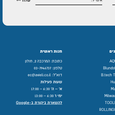
ים
חנות ראשית
AQ
כתובת:
המרכבה 2, חולון
Blunds
טלפון:
03-7946737
B.tech T
דוא"ל:
ec@avieli.co.il
Hu
שעות פעילות
Ma
א' – ה'
6:30 – 17:00
Milwa
ימי ו'
6:30 – 13:00
TOOL
להשארת ביקורת ב-Google
ROLLIN