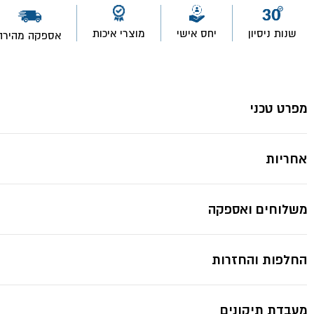
בינוני
לבן
כרום
שנות ניסיון
יחס אישי
מוצרי איכות
אספקה מהירה
AIRONE
B&W-
*תמונות להמחשה בלבד ייתכנ
אקווילה
פרימיום
מפרט טכני
אחריות
משלוחים ואספקה
החלפות והחזרות
מעבדת תיקונים