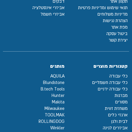
תקנון אתר
דבקים
תנאי שימוש ומדיניות פרטיות
אביזרי אינסטלציה
מדיניות משלוחים
אביזרי חשמל
הצהרת נגישות
מפת אתר
ביטול עסקה
יצירת קשר
קטגוריות מוצרים
מותגים
כלי עבודה
AQUILA
כלי עבודה חשמליים
Blundstone
כלי עבודה ידניים
B.tech Tools
מברגות
Hunter
מסורים
Makita
משחזת זווית
Milwaukee
ארגזי כלים
TOOLMAK
לבית ולגן
ROLLINGDOG
אביזרים לגינה
Winkler