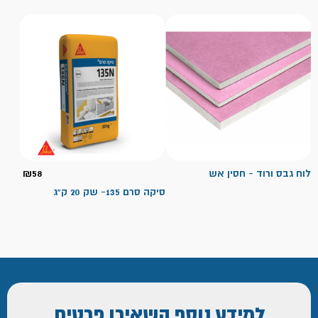
לוח גבס ורוד - חסין אש
58
₪
סיקה סרם 135- שק 20 ק"ג
למידע נוסף
השאירו פרטים