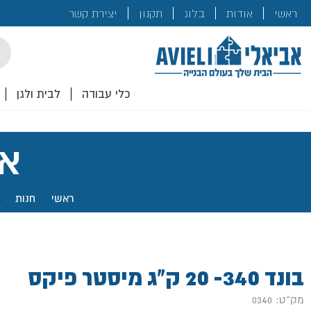
בנייה
ראשי
אודות
בלוג
תקנון
יצירת קשר
לכם!
cts
rch
כלי עבודה
לבית ולגן
אב
ראשי
.
חנות
.
בונד 340- 20 ק"ג מיסטר פיקס
מק"ט: 0340