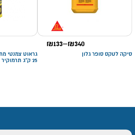
טווח
₪
133
–
₪
340
מחירים:
סיקה לטקס סופר גלון
25 ק"ג תרמוקיר
עד