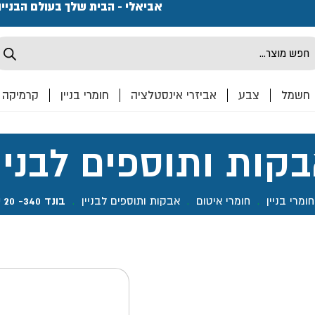
פתחנו חנות ואולם קרמיקה ברחוב המרכבה 2, חולון מחכים
אביאלי - הבית שלך בעולם הבניי
Produ
sea
חשמל
צבע
אביזרי אינסטלציה
חומרי בניין
קרמיקה
קות ותוספים לבניי
חומרי בניין
.
חומרי איטום
.
אבקות ותוספים לבניין
.
בונד 340- 20 ק"ג מיסטר פיקס