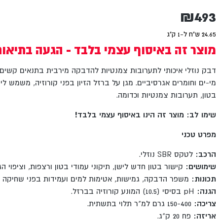
₪
493
24.65 ש"ח ל-1 ק"ג
מוצר זה באיסוף עצמי בלבד - הגעה בתיאו
דבק נוזלי איכותי לתערובות צמנטיות להדבקה מירבית בתנאים קשים.
מי-ים וחומרים אגרסיביים. מגן על ברזל הזיון בפני קורוזיה, משמש ליצ
בטון, תערובות צמנטיות וכדומה.
שימו לב: מוצר זה הינו באיסוף עצמי בלבד!
מפרט טכני
הרכב:
לטקס SBR נוזלי.
שימושים:
קישור בטון חדש לישן, תיקוני עמודי בטון ורצפות, וציפוי הגנ
תכונות:
משפר הדבקה, גמישות, אטימות למים ועמידות בפני שחיקה וכ
הגנה:
pH בסיסי (10.5) המונע קורוזיה בברזל.
צריכה:
150-400 גרם למ"ר תלוי בתשתית.
אריזה:
פח 20 ק"ג.