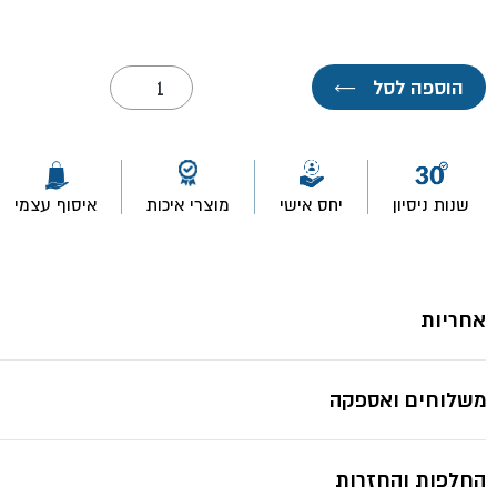
כמות
הוספה לסל
←
של
בונד
340-
20
ק"ג
מיסטר
שנות ניסיון
יחס אישי
מוצרי איכות
איסוף עצמי
פיקס
אחריות
משלוחים ואספקה
החלפות והחזרות