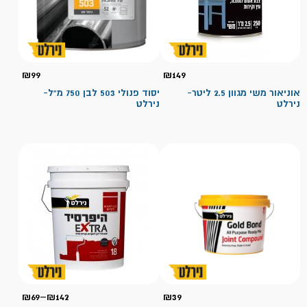
₪
99
₪
149
אוניאור משי מגוון 2.5 ליטר-
יסוד פנולי 503 לבן 750 מ"ל-
נירלט
נירלט
טווח
₪
69
–
₪
142
₪
39