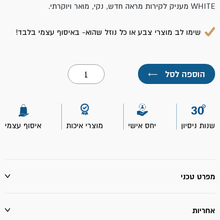
WHITE מעניק לקירות מראה חדש, נקי, מואר ויוקרתי.
שימו לב מוצרי צבע או כל נוזל שהוא- באיסוף עצמי בלבד!
כמות
הוספה לסל
←
של
אקווניר
EXTRA
WHITE
דלי
5
שנות ניסיון
יחס אישי
מוצרי איכות
איסוף עצמי
ליטר-
נירלט
מפרט טכני
אחריות