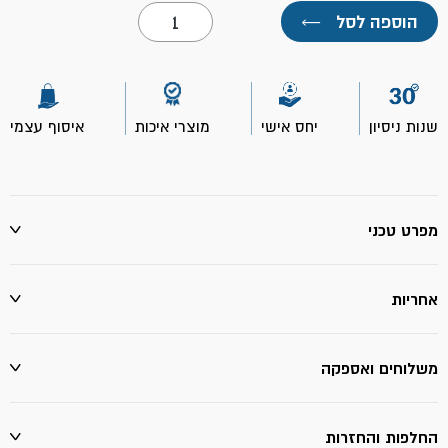
כמות
הוספה לסל
←
של
אסטוניש
קרם
לניקוי
האמבט
500
שנות ניסיון
יחס אישי
מוצרי איכות
איסוף עצמי
מ"ל-
יעקבי
מפרט טכני
אחריות
משלוחים ואספקה
החלפות והחזרות