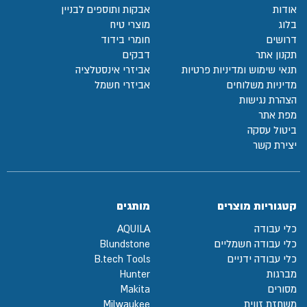
אודות
אבקות ותוספים לבניין
בלוג
מוצרי טיח
דרושים
חומרי בידוד
תקנון אתר
דבקים
תנאי שימוש ומדיניות פרטיות
אביזרי אינסטלציה
מדיניות משלוחים
אביזרי חשמל
הצהרת נגישות
מפת אתר
ביטול עסקה
יצירת קשר
קטגוריות מוצרים
מותגים
כלי עבודה
AQUILA
כלי עבודה חשמליים
Blundstone
כלי עבודה ידניים
B.tech Tools
מברגות
Hunter
מסורים
Makita
משחזת זווית
Milwaukee