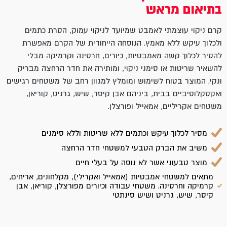
בתיאום מראש
קרם ניקוי עוצמתי לאמבט שמיועד לניקוי עמוק, הסרת כתמים
ולכלוך עיקש ללא מאמץ. הנוסחה הייחודית של הקרם מאפשרת
להסיר לכלוך קשה מאמבטיות, כיורים, חרסינה וקרמיקה מבלי
להשאיר שריטות או סימני ניקוי, ומותירה את חדר הרחצה מבריק
ונקי. המוצר בטוח לשימוש ומומלץ למגוון רחב של משטחים רגישים
ואקסקלוסיביים בבית, ביניהם אבן קיסר, שיש, גרניט, קוריאן,
משטחים אקריליים, אמאייל ופורצלן.
מסיר לכלוך עיקש וכתמים ללא שריטות וללא סימנים
משיב את הברק הטבעי למשטחי חדר הרחצה
מוצר טבעוני אשר לא נוסה על בעלי חיים
מתאים למשטחי אמבטיות (אמאייל ואקרילי), מקלחונים, אריחים,
קרמיקה וחרסינה. משטחי עבודה וכיורים מפורצלן, קוריאן, אבן
קיסר, שיש, גרניט ושיש סינתטי