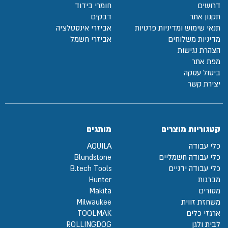
דרושים
חומרי בידוד
תקנון אתר
דבקים
תנאי שימוש ומדיניות פרטיות
אביזרי אינסטלציה
מדיניות משלוחים
אביזרי חשמל
הצהרת נגישות
מפת אתר
ביטול עסקה
יצירת קשר
קטגוריות מוצרים
מותגים
כלי עבודה
AQUILA
כלי עבודה חשמליים
Blundstone
כלי עבודה ידניים
B.tech Tools
מברגות
Hunter
מסורים
Makita
משחזת זווית
Milwaukee
ארגזי כלים
TOOLMAK
לבית ולגן
ROLLINGDOG