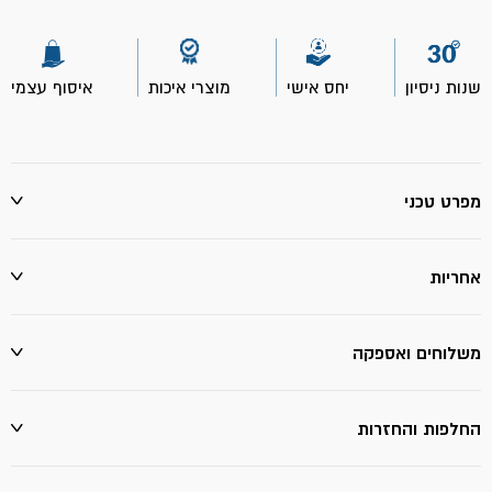
מבשם
מתמשך
לבדים
750
שנות ניסיון
יחס אישי
מוצרי איכות
איסוף עצמי
מ"ל-
יעקבי
מפרט טכני
אחריות
משלוחים ואספקה
החלפות והחזרות