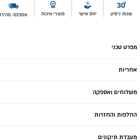
עם
קופסת
שנות ניסיון
יחס אישי
מוצרי איכות
אספקה מהירה
הגנה
שחור
*תמונות להמחשה בלבד ייתכנ
כרום
ניקל
PAGALO-
אקווילה
מפרט טכני
פרימיום
אחריות
משלוחים ואספקה
החלפות והחזרות
מעבדת תיקונים