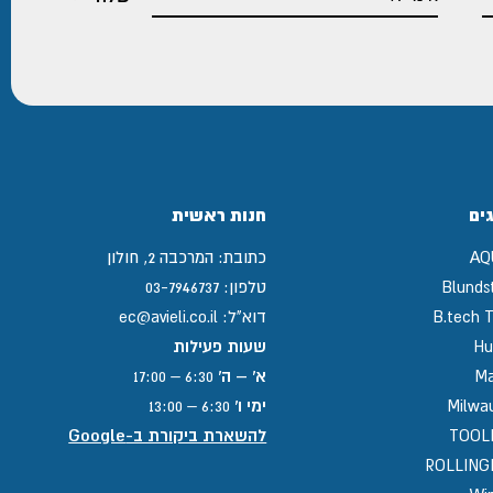
ים
חנות ראשית
AQ
כתובת:
המרכבה 2, חולון
Blunds
טלפון:
03-7946737
B.tech T
דוא"ל:
ec@avieli.co.il
Hu
שעות פעילות
Ma
א' – ה'
6:30 – 17:00
Milwa
ימי ו'
6:30 – 13:00
TOOL
להשארת ביקורת ב-Google
ROLLIN