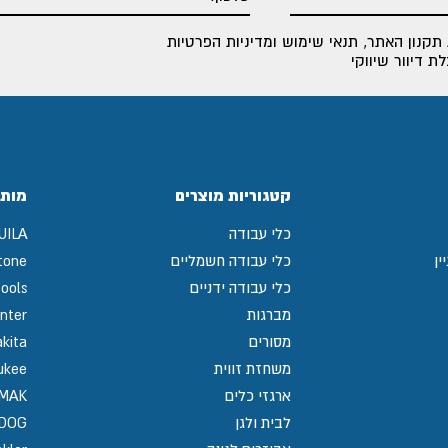
תקנון האתר
,
תנאי שימוש ומדיניות הפרטיות
 דיוור שיווקי
קטגוריות מוצרים
מותג
כלי עבודה
UILA
ין
כלי עבודה חשמליים
tone
כלי עבודה ידניים
ools
מברגות
nter
מסורים
kita
משחזת זווית
ukee
ארגזי כלים
MAK
לבית ולגן
GDOG