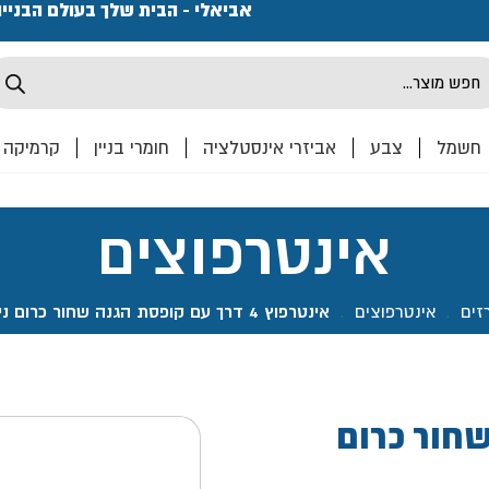
פתחנו חנות ואולם קרמיקה ברחוב המרכבה 2, חולון מחכים
אביאלי - הבית שלך בעולם הבניי
Produ
sea
חשמל
צבע
אביזרי אינסטלציה
חומרי בניין
קרמיקה
אינטרפוצים
זים
.
אינטרפוצים
.
אינטרפוץ 4 דרך עם קופסת הגנה שחור כרום ניקל PAGALO- אקווילה פרימיום
נה שחור כרום