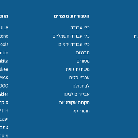
קטגוריות מוצרים
מותג
כלי עבודה
UILA
ין
כלי עבודה חשמליים
tone
כלי עבודה ידניים
ools
מברגות
nter
מסורים
kita
משחזת זווית
ukee
ארגזי כלים
MAK
לבית ולגן
GDOG
אביזרים לגינה
kler
תקרות אקוסטיות
סיקה / 
חומרי גמר
MITH
יעקב
טמבו
מיסט