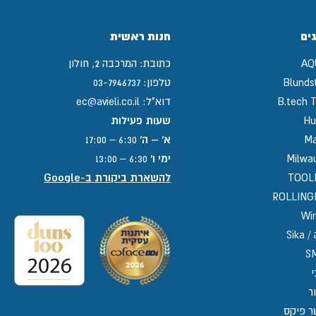
ים
חנות ראשית
AQ
כתובת:
המרכבה 2, חולון
Blunds
טלפון:
03-7946737
B.tech T
דוא"ל:
ec@avieli.co.il
Hu
שעות פעילות
Ma
א' – ה'
6:30 – 17:00
Milwa
ימי ו'
6:30 – 13:00
TOOL
להשארת ביקורת ב-Google
ROLLIN
Win
Sika
S
י
ר
ר פיקס