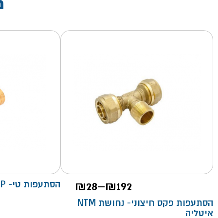
מ
טווח
192
₪
–
28
₪
הסתעפות טי- S.P
מחירים:
הסתעפות פקס חיצוני- נחושת NTM
איטליה