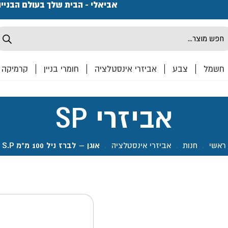
פתחנו חנות ואולם קרמיקה ברחוב המרכבה 2, חולון מחכים
אביאלי - הבית שלך בעולם הבניי
Produ
sea
חשמל
צבע
אביזרי אינסטלציה
חומרי בניין
קרמיקה
אביזרי SP
ראשי
.
חנות
.
אביזרי אינסטלציה
.
אוגן – לברז ניל 100 מ"מ S.P