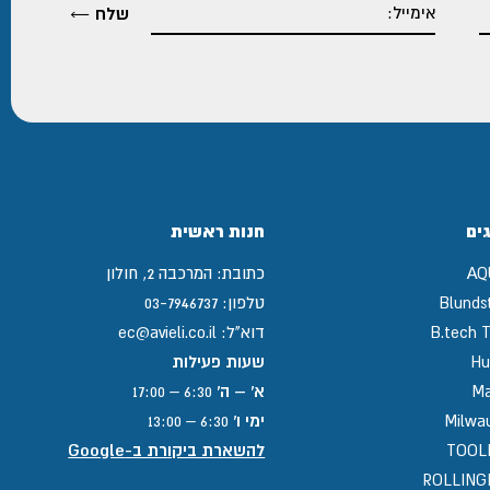
ים
חנות ראשית
AQ
כתובת:
המרכבה 2, חולון
Blunds
טלפון:
03-7946737
B.tech T
דוא"ל:
ec@avieli.co.il
Hu
שעות פעילות
Ma
א' – ה'
6:30 – 17:00
Milwa
ימי ו'
6:30 – 13:00
TOOL
להשארת ביקורת ב-Google
ROLLIN