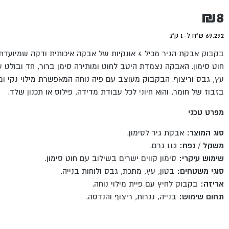
₪
8
69.292 ש"ח ל-1 ק"ג
בקבוק אבקת הגיר מכיל 4 אונקיות של אבקה איכותית ודקה
חוט סימון. האבקה נצמדת היטב לחוט ומותירה סימן ברור, חד ובולט על
עץ, גבס וריצוף. הבקבוק מעוצב עם פיה נוחה המאפשרת מילוי נקי ומ
בזבוז של חומר, והוא חיוני לכל עבודת מדידה, פילוס או תכנון שלד.
מפרט טכני
סוג המוצר:
אבקת גיר לסימון.
משקל / נפח:
113 גרם.
שימוש עיקרי:
סימון קווים ישרים בשילוב עם חוט סימון.
סוגי משטחים:
בטון, עץ, מתכת, גבס ולוחות בנייה.
אריזה:
בקבוק לחיץ עם פיית מילוי נוחה.
תחום שימוש:
בנייה, נגרות, ריצוף והנדסה.