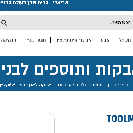
פתחנו חנות ואולם קרמיקה ברחוב המרכבה 2, חולון מחכים
אביאלי - הבית שלך בעולם הבניי
Produ
sea
חשמל
צבע
אביזרי אינסטלציה
חומרי בניין
קרמיקה
קות ותוספים לבניי
חומרי בניין
.
מוצרים נלווים לעבודות
.
אבקה לאנך סימון "צ'וקליין"- LMAK