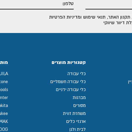
תקנון האתר
,
תנאי שימוש ומדיניות הפרטיות
 דיוור שיווקי
קטגוריות מוצרים
מותג
כלי עבודה
UILA
ין
כלי עבודה חשמליים
tone
כלי עבודה ידניים
ools
מברגות
nter
מסורים
kita
משחזת זווית
ukee
ארגזי כלים
MAK
לבית ולגן
GDOG