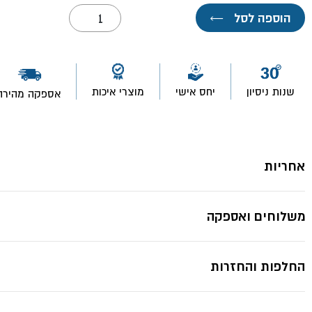
כמות
הוספה לסל
←
של
אבקה
לאנך
סימון
"צ'וקליין"-
TOOLMAK
שנות ניסיון
יחס אישי
מוצרי איכות
אספקה מהירה
אחריות
משלוחים ואספקה
החלפות והחזרות