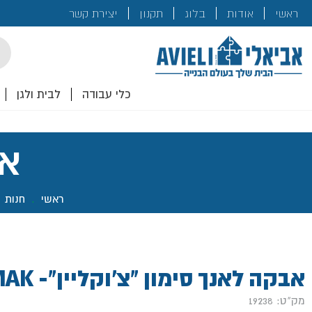
בנייה
ראשי
אודות
בלוג
תקנון
יצירת קשר
לכם!
cts
rch
כלי עבודה
לבית ולגן
אב
ראשי
.
חנות
.
אבקה לאנך סימון "צ'וקליין"- TOOLMAK
מק"ט: 19238