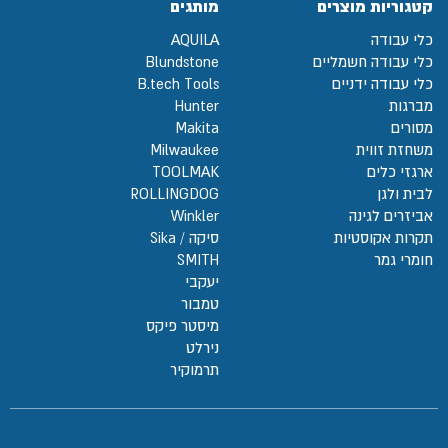
קטגוריות מוצרים
מותגים
כלי עבודה
AQUILA
כלי עבודה חשמליים
Blundstone
כלי עבודה ידניים
B.tech Tools
מברגות
Hunter
מסורים
Makita
משחזת זווית
Milwaukee
ארגזי כלים
TOOLMAK
לבית ולגן
ROLLINGDOG
אביזרים לגינה
Winkler
תקרות אקוסטיות
סיקה / Sika
חומרי גמר
SMITH
יעקבי
טמבור
מיסטר פיקס
נירלט
תרמוקיר