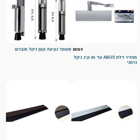
219
₪
סטופר נעיצה קטן ניקל מוברש
מחזיר דלת ABUS עד 85 ק"ג ניקל
גרמני