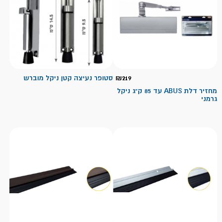
219
₪
סטופר נעיצה קטן ניקל מוברש
מחזיר דלת ABUS עד 85 ק"ג ניקל
גרמני