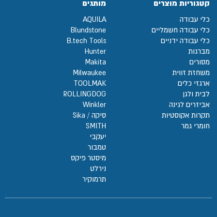
קטגוריות מוצרים
מותגים
כלי עבודה
AQUILA
כלי עבודה חשמליים
Blundstone
כלי עבודה ידניים
B.tech Tools
מברגות
Hunter
מסורים
Makita
משחזת זווית
Milwaukee
ארגזי כלים
TOOLMAK
לבית ולגן
ROLLINGDOG
אביזרים לגינה
Winkler
תקרות אקוסטיות
סיקה / Sika
חומרי גמר
SMITH
יעקבי
טמבור
מיסטר פיקס
נירלט
תרמוקיר