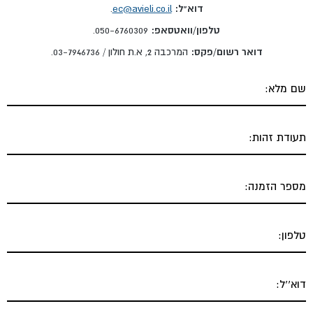
דוא"ל:
ec@avieli.co.il
.
טלפון/וואטסאפ:
050-6760309.
דואר רשום/פקס:
המרכבה 2, א.ת חולון / 03-7946736.