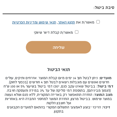
מאשר/ת את
תקנון האתר
,
תנאי שימוש ומדיניות הפרטיות
מאשר/ת קבלת דיוור שיווקי
תנאי הביטול
מועדים:
ניתן לבטל תוך 14 ימים מיום קבלת המוצר. אזרחים ותיקים, עולים
חדשים ואנשים עם מוגבלות רשאים לבטל תוך 4 חודשים (בכפוף לחוק).
דמי ביטול:
בביטול שאינו עקב פגם, ינוכו דמי ביטול בשיעור 5% או 100 ש"ח
(הנמוך מביניהם), בתוספת דמי סליקה של עד 3% במידה והעסקה חויבה.
מצב המוצר:
החזרה תתאפשר רק באריזה המקורית, ללא פגם ושלא נעשה
במוצר שימוש. בביטול מרצון, החזרת המוצר למחסני החברה היא באחריות
ועל חשבון הלקוח.
זיכוי:
הזיכוי יבוצע לאמצעי התשלום המקורי בהתאם למועדים הקבועים
בתקנון.